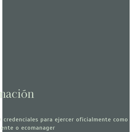
mación
y credenciales para ejercer oficialmente como
tente o ecomanager