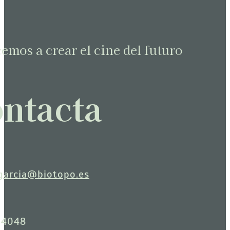
mos a crear el cine del futuro
ntacta
garcia@biotopo.es
34048