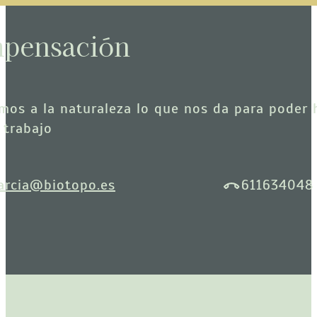
pensación
mos a la naturaleza lo que nos da para poder 
 trabajo
arcia@biotopo.es
611634048