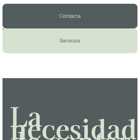
Contacta
Servicios
La
necesidad